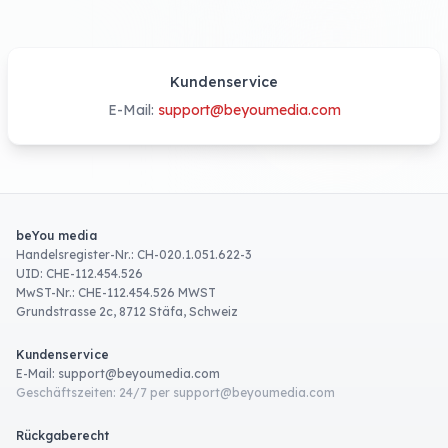
Kundenservice
E-Mail:
s​u​p​p​o​r​t
@
b​e​y​o​u​m​e​d​i​a
.
com
beYou media
Handelsregister-Nr.: CH-020.1.051.622-3
UID: CHE-112.454.526
MwST-Nr.: CHE-112.454.526 MWST
Grundstrasse 2c, 8712 Stäfa, Schweiz
Kundenservice
E-Mail:
s​u​p​p​o​r​t
@
b​e​y​o​u​m​e​d​i​a
.
com
Geschäftszeiten: 24/7 per
s​u​p​p​o​r​t
@
b​e​y​o​u​m​e​d​i​a
.
com
Rückgaberecht